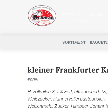
Filiale Gräbendorf (Abhol
Ladenschluss)
SORTIMENT
BAGUETT
kleiner Frankfurter Kr
#
2700
H-Vollmilch 3, 5% Fett, ultrahocherhitzt
Weißzucker, Hühnervollei pasteurisiert,
Weizenmehl, Zucker, Himbeer-Johanni