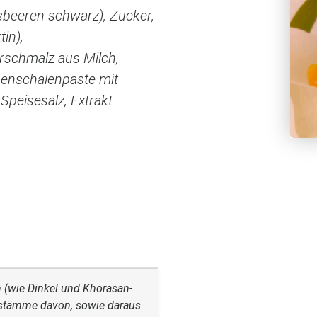
sbeeren schwarz), Zucker,
in),
erschmalz aus Milch,
nenschalenpaste mit
Speisesalz, Extrakt
n (wie Dinkel und Khorasan-
idstämme davon, sowie daraus