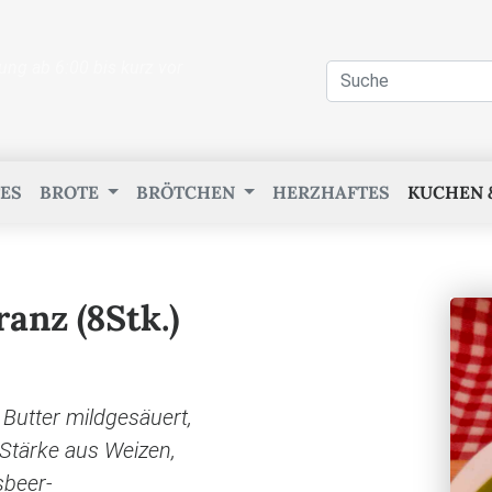
ung ab 6:00 bis kurz vor
ES
BROTE
BRÖTCHEN
HERZHAFTES
KUCHEN 
anz (8Stk.)
, Butter mildgesäuert,
 Stärke aus Weizen,
sbeer-