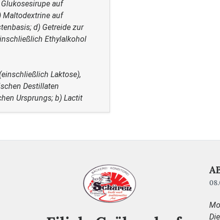
 Glukosesirupe auf
) Maltodextrine auf
tenbasis; d) Getreide zur
inschließlich Ethylalkohol
inschließlich Laktose),
ischen Destillaten
chen Ursprungs; b) Lactit
A
08.
Mo
Di