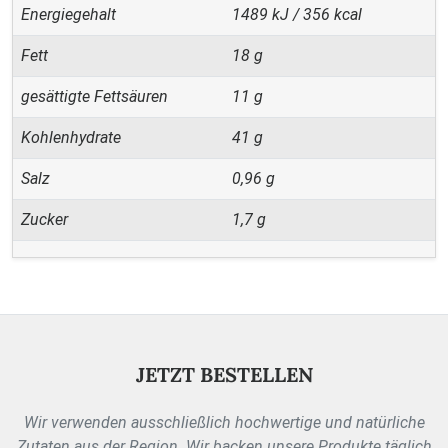
Energiegehalt
1489 kJ / 356 kcal
Fett
18 g
gesättigte Fettsäuren
11 g
Kohlenhydrate
41 g
Salz
0,96 g
Zucker
1,7 g
JETZT BESTELLEN
Wir verwenden ausschließlich hochwertige und natürliche
Zutaten aus der Region. Wir backen unsere Produkte täglich