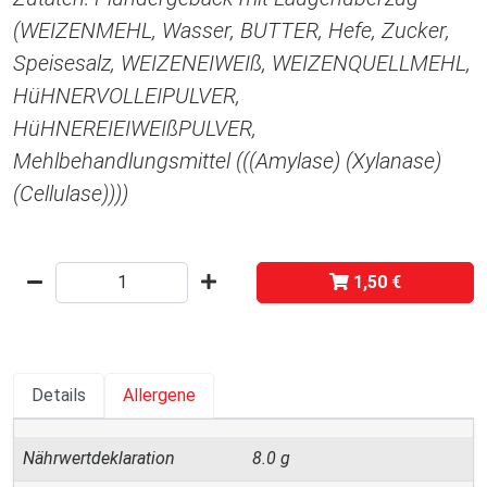
(WEIZENMEHL, Wasser, BUTTER, Hefe, Zucker,
Speisesalz, WEIZENEIWEIß, WEIZENQUELLMEHL,
HüHNERVOLLEIPULVER,
HüHNEREIEIWEIßPULVER,
Mehlbehandlungsmittel (((Amylase) (Xylanase)
(Cellulase))))
1,50 €
Details
Allergene
Nährwertdeklaration
8.0 g