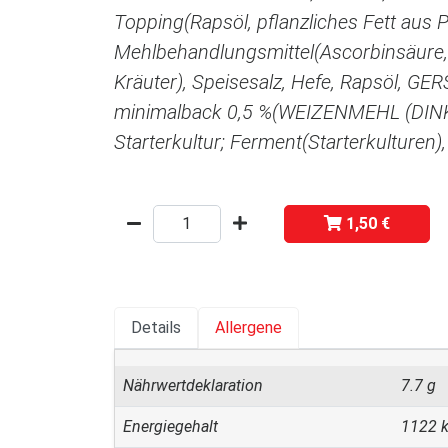
Topping(Rapsöl, pflanzliches Fett aus 
Mehlbehandlungsmittel(Ascorbinsäure, 
Kräuter), Speisesalz, Hefe, Rapsöl, G
minimalback 0,5 %(WEIZENMEHL (DINKE
Starterkultur; Ferment(Starterkulturen),
1,50 €
Details
Allergene
Nährwertdeklaration
7.7 g
Energiegehalt
1122 k