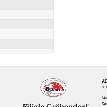
A
07.
Mo
Di
Filiale Gräbendorf