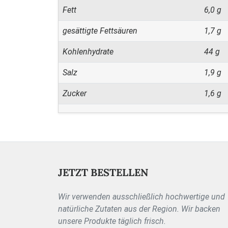
Fett
6,0 g
gesättigte Fettsäuren
1,7 g
Kohlenhydrate
44 g
Salz
1,9 g
Zucker
1,6 g
JETZT BESTELLEN
Wir verwenden ausschließlich hochwertige und
natürliche Zutaten aus der Region. Wir backen
unsere Produkte täglich frisch.