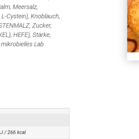
Palm, Meersalz,
L-Cystein), Knoblauch,
ERSTENMALZ, Zucker,
L), HEFE), Stärke,
 mikrobielles Lab
J / 266 kcal