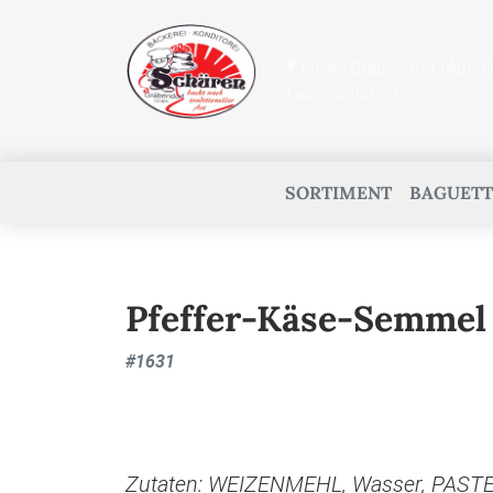
Filiale Gräbendorf (Abhol
Ladenschluss)
SORTIMENT
BAGUETT
Pfeffer-Käse-Semmel
#
1631
Zutaten: WEIZENMEHL, Wasser, PAST