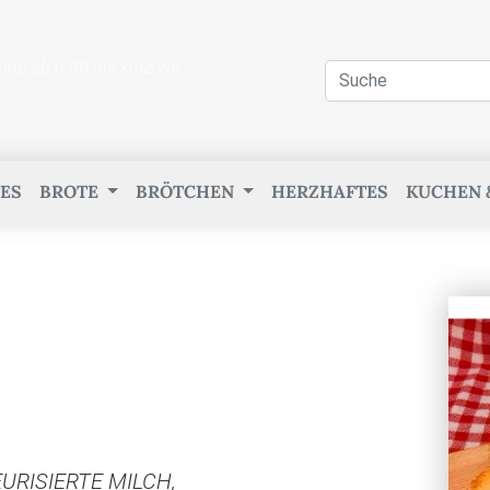
ung ab 6:00 bis kurz vor
ES
BROTE
BRÖTCHEN
HERZHAFTES
KUCHEN 
EURISIERTE MILCH,